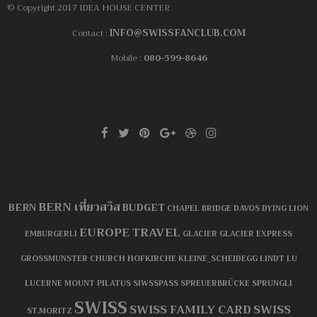
© Copyright 2017 IDEA HOUSE CENTER
INFO@SWISSFANCLUB.COM
Contact :
Mobile :
080-599-8646
BERN เที่ยวสวิส
BERN
BUDGET
CHAPEL BRIDGE
DAVOS
DYING LION
EUROPE TRAVEL
EMBURGERLI
GLACIER
GLACIER EXPRESS
GROSSMUNSTER CHURCH
HOFKIRCHE
KLEINE_SCHEIDEGG
LINDT
LU
LUCERNE
MOUNT PILATUS
SIWSSPASS
SPREUERBRÜCKE
SPRUNGLI
SWISS
SWISS FAMILY CARD
SWISS
ST.MORITZ