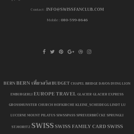
INFO@SWISSFANCLUB.COM
Contact :
Mobile :
080-599-8646
BERN เที่ยวสวิส
BERN
BUDGET
CHAPEL BRIDGE
DAVOS
DYING LION
EUROPE TRAVEL
EMBURGERLI
GLACIER
GLACIER EXPRESS
GROSSMUNSTER CHURCH
HOFKIRCHE
KLEINE_SCHEIDEGG
LINDT
LU
LUCERNE
MOUNT PILATUS
SIWSSPASS
SPREUERBRÜCKE
SPRUNGLI
SWISS
SWISS FAMILY CARD
SWISS
ST.MORITZ