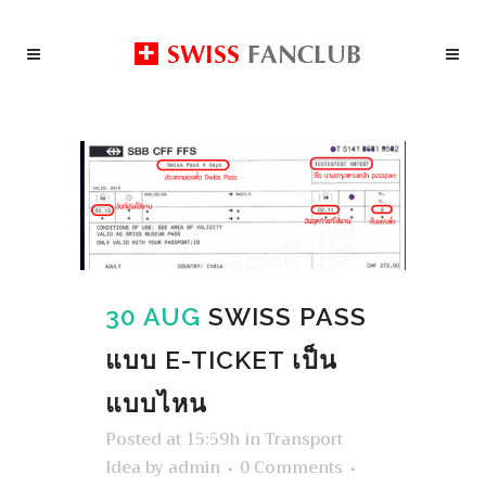
30 AUG
SWISS PASS
แบบ E-TICKET เป็น
แบบไหน
Posted at 15:59h
in
Transport
Idea
by
admin
0 Comments