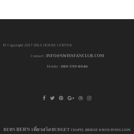
© Copyright 2017 IDEA HOUSE CENTER
INFO@SWISSFANCLUB.COM
Contact :
Mobile :
080-599-8646
BERN เที่ยวสวิส
BERN
BUDGET
CHAPEL BRIDGE
DAVOS
DYING LION