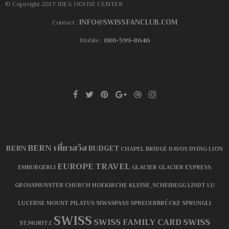
© Copyright 2017 IDEA HOUSE CENTER
INFO@SWISSFANCLUB.COM
Contact :
Mobile :
080-599-8646
BERN เที่ยวสวิส
BERN
BUDGET
CHAPEL BRIDGE
DAVOS
DYING LION
EUROPE TRAVEL
EMBURGERLI
GLACIER
GLACIER EXPRESS
GROSSMUNSTER CHURCH
HOFKIRCHE
KLEINE_SCHEIDEGG
LINDT
LU
LUCERNE
MOUNT PILATUS
SIWSSPASS
SPREUERBRÜCKE
SPRUNGLI
SWISS
SWISS FAMILY CARD
SWISS
ST.MORITZ