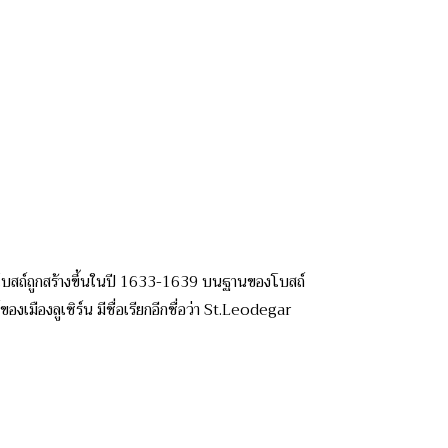
องโบสถ์ถูกสร้างขึ้นในปี 1633-1639 บนฐานของโบสถ์
เมืองลูเซิร์น มีชื่อเรียกอีกชื่อว่า St.Leodegar