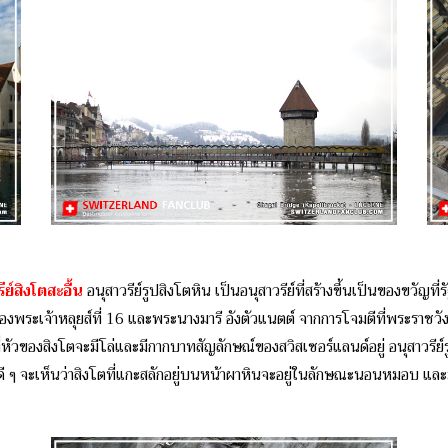
สิงโตสะอื้น
อนุสาวรีย์รูปสิงโตหิน เป็นอนุสาวรีย์ที่สร้างขึ้นเป็นของขวัญที่
้องพระเจ้าหลุยส์ที่ 16 และพระนางมารี อังตัวแนตต์ จากการโจมตีที่พระราชวังตุ
ี่หัวของสิงโตจะมีโล่และมีกากบาทสัญลักษณ์ของสวิสเซอร์แลนด์อยู่ อนุสาวรี
าดูดี ๆ จะเห็นว่าสิงโตที่แกะสลักอยู่บนหน้าผาหินจะอยู่ในลักษณะนอนหมอบ แ