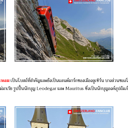
ยแหลม
เป็นโบสถ์ที่สำคัญและยังเป็นแลนด์มาร์กของเมืองลูเซิร์น บางส่วนข
าเรีย รูปปั้นนักบุญ Leodegar และ Mauritus ซึ่งเป็นนักบุญองค์อุปถัมภ์ของ