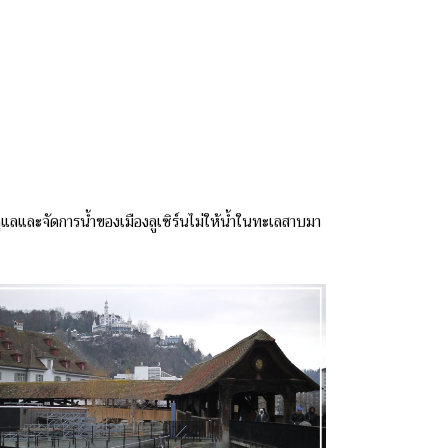
ลและจัดการน้ำของเมืองลูเซิร์นไม่ให้น้ำในทะเลสาบมา