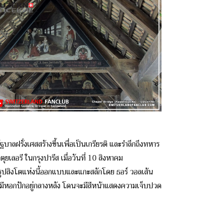
รัฐบาลฝรั่งเศสสร้างขึ้นเพื่อเป็นเกรียรติ และรำลึกถึงทหาร
ยเลอรี ในกรุงปารีส เมื่อวันที่ 10 สิงหาคม
ย์รูปสิงโตแห่งนี้ออกแบบและแกะสลักโดย ธอร์ วอลเส้น
ละมีหอกปักอยู่กลางหลัง โดนจะมีสีหน้าแสดงความเจ็บปวด