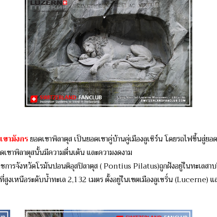
เขามังกร
ยอดเขาพิลาตุส เป็นยอดเขาคู่บ้านคู่เมืองลูเซิร์น โดยรถไฟขึ้นสู่ยอด
ยอดเขาพิลาตุสนั้นมีความตื่นเต้น และความงดงาม
าราชการจังหวัดโรมันปอนติอุสปิลาตุส ( Pontius Pilatus)ถูกฝังอยู่ในทะเลส
ื้นที่สูงเหนือระดับน้ำทะเล 2,132 เมตร ตั้งอยู่ในเขตเมืองลูเซริ์น (Lucerne) แ